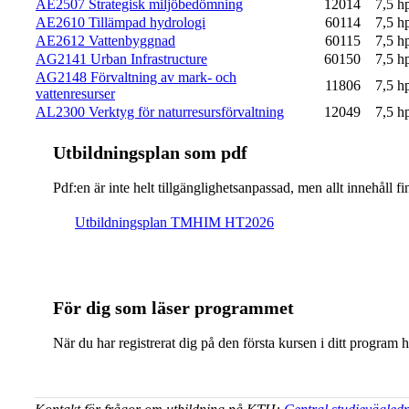
AE2507 Strategisk miljöbedömning
12014
7,5 h
AE2610 Tillämpad hydrologi
60114
7,5 h
AE2612 Vattenbyggnad
60115
7,5 h
AG2141 Urban Infrastructure
60150
7,5 h
AG2148 Förvaltning av mark- och
11806
7,5 h
vattenresurser
AL2300 Verktyg för naturresursförvaltning
12049
7,5 h
Ut­bild­nings­plan som pdf
Pdf:en är inte helt till­gäng­lig­hets­an­pas­sad, men allt inne­hål
Ut­bild­nings­plan TMHIM HT2026
För dig som läser programmet
När du har registrerat dig på den första kursen i ditt program 