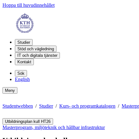
Hoppa till huvudinnehållet
Studier
Stöd och vägledning
IT och digitala tjänster
Kontakt
Sök
English
Meny
Studentwebben
Studier
Kurs- och programkatalogen
Masterpr
Utbildningsplan kull HT26
Masterprogram, miljöteknik och hållbar infrastruktur