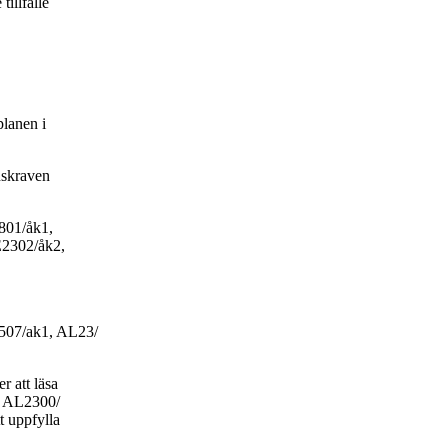
tillfälle
planen i
nskraven
2801/åk1,
2302/åk2,
E2507/ak1, AL23/
 att läsa
na AL2300/
t uppfylla