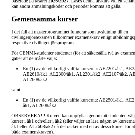
baserade på läsåret
2026/2027
. Läses denna årskurs vid ett senare 
kan andra anmälningskoder och perioder komma att gälla.
Gemensamma kurser
I det fall att masterprogrammet fungerar som avslutning till en
civilingenjörsexamen tillkommer examenskrav enligt utbildnings
respektive civilingenjörsprogram.
För CENMI-studenter studenter (för att säkerställa två av exame
gäller att de måste välja:
En (1) av de villkorligt valfria kurserna: AE2201/åk1, AE
AE2610/åk1, AL2300/åk1, AL2301/åk2, AE2107/åk2, AE
AL2608/ak2
samt
En (1) av de villkorligt valfria kurserna: AE2501/åk1, A
åk1, AL2608/åk2
OBSERVERA!!! Kraven kan uppfyllas genom att studenten väljer
kurser i åk1 och/eller i åk2 (eller väljer att läsa någon av kurser
åk1 eller AL2608/ak2 då det räcker med en av dessa kurser för at
båda examenskraven).