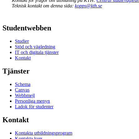
Kontakt för frågor om utbildning på KTH:
Central studievägled
Teknisk kontakt om denna sida:
kopps@kth.se
Studentwebben
Studier
Stöd och vägledning
IT och digitala tjänster
Kontakt
Tjänster
Schema
Canvas
Webbmejl
Personliga menyn
Ladok för studenter
Kontakt
Kontakta utbildningsprogram
Kontakta kurs