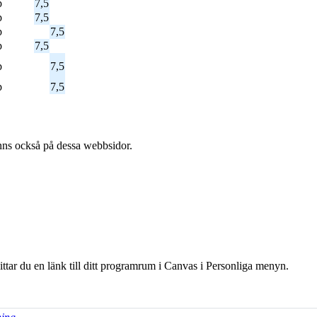
p
7,5
p
7,5
p
7,5
p
7,5
p
7,5
p
7,5
l finns också på dessa webb­sidor.
hittar du en länk till ditt programrum i Canvas i Personliga menyn.