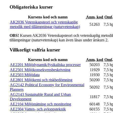
Obligatoriska kurser
Kursens kod och namn
Anm. kod
Omf.
AK2036 Vetenskapsteori och vetenskaplig
51263
7,5 h
metodik med tillämpningar (naturvetenskap)
OBS!
Kursen AK2036 Vetenskapsteori och vetenskaplig metodi
tillämpningar (naturvetenskap) kan även läsas under årskurs 2.
Villkorligt valfria kurser
Kursens kod och namn
Anm. kod
Omf.
AE2201 Miljödynamik/fysikaliska processer
50203
7,5 h
AE2501 Miljökonsekvensbeskrivning
11929
7,5 h
AE2503 Miljödata
11930
7,5 h
AE2801 Miljökemi och riskbedömning
50200
7,5 h
AG2142 Political Economy for Environmental
50202
7,5 h
Planners
AG2143 Sustainable Rural and Urban
11817
7,5 h
Development
AE2104 Miljömätning och monitoring
60148
7,5 h
AE2304 Vatten- och avloppsteknik
60155
7,5 h