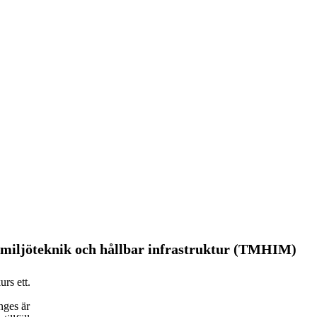
miljöteknik och hållbar infrastruktur (TMHIM)
rs ett.
nges är