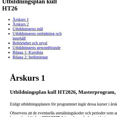
Utbildningsplan kull
HT26
Årskurs 1
Årskurs 2
Utbildningens mål
Utbildningens omfattning och
innehåll
Behörighet och urval
Utbildningens genomförande
Bilaga 1: Kurslista
Bilaga 2: Inriktningar
Årskurs 1
Utbildningsplan kull HT2026, Masterprogram, 
Enligt utbildningsplanen för programmet ingår dessa kurser i årsku
Observera att de eventuella anmälningskoder och perioder som a