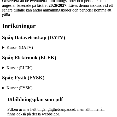
Observera att de eventuella anmälningskoder och perioder som
anges är baserade på läsåret
2026/2027
. Läses denna årskurs vid ett
senare tillfälle kan andra anmälningskoder och perioder komma att
gälla.
Inriktningar
Spår, Datavetenskap (DATV)
Kurser (DATV)
Spår, Elektronik (ELEK)
Kurser (ELEK)
Spår, Fysik (FYSK)
Kurser (FYSK)
Ut­bild­nings­plan som pdf
Pdf:en är inte helt till­gäng­lig­hets­an­pas­sad, men allt inne­håll
finns också på dessa webb­sidor.