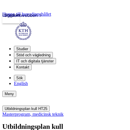
Hoppa till huvudinnehållet
Logga in
Studentwebben
Studier
Stöd och vägledning
IT och digitala tjänster
Kontakt
Sök
English
Meny
Utbildningsplan kull HT25
Masterprogram, medicinsk teknik
Utbildningsplan kull