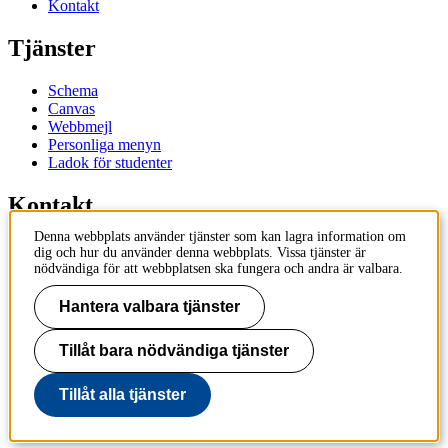
Kontakt
Tjänster
Schema
Canvas
Webbmejl
Personliga menyn
Ladok för studenter
Kontakt
Denna webbplats använder tjänster som kan lagra information om
Kontakta utbildningsprogram
dig och hur du använder denna webbplats. Vissa tjänster är
Kontakta kurs
nödvändiga för att webbplatsen ska fungera och andra är valbara.
IT-support
KTH Entré
Hantera valbara tjänster
KTH Biblioteket
Tillåt bara nödvändiga tjänster
KTH
100 44 Stockholm
+46 8 790 60 00
Tillåt alla tjänster
info@kth.se