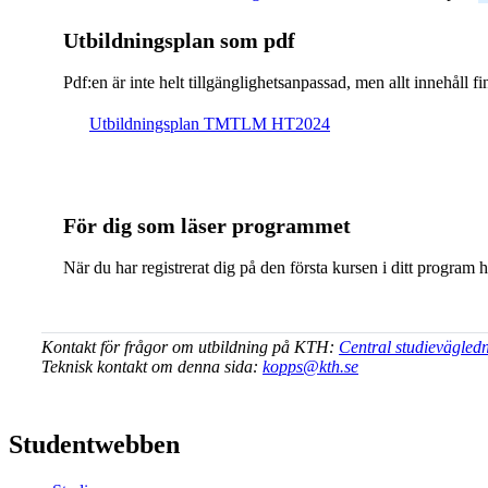
Ut­bild­nings­plan som pdf
Pdf:en är inte helt till­gäng­lig­hets­an­pas­sad, men allt inne­hål
Ut­bild­nings­plan TMTLM HT2024
För dig som läser programmet
När du har registrerat dig på den första kursen i ditt program 
Kontakt för frågor om utbildning på KTH:
Central studievägled
Teknisk kontakt om denna sida:
kopps@kth.se
Studentwebben