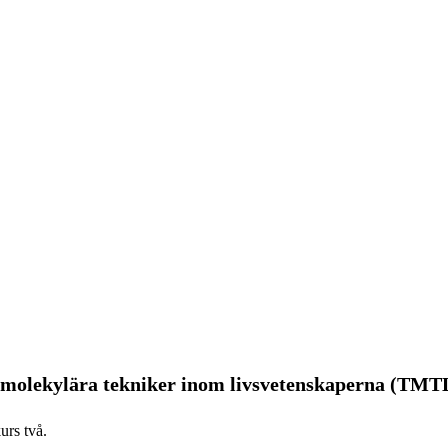
 molekylära tekniker inom livsvetenskaperna (TM
urs två.