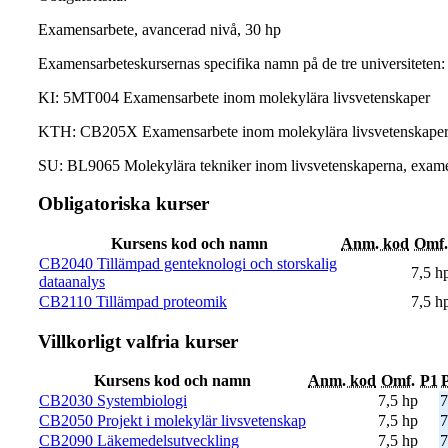
Examensarbete, avancerad nivå, 30 hp
Examensarbeteskursernas specifika namn på de tre universiteten:
KI: 5MT004 Examensarbete inom molekylära livsvetenskaper
KTH: CB205X Examensarbete inom molekylära livsvetenskape
SU: BL9065 Molekylära tekniker inom livsvetenskaperna, exam
Obligatoriska kurser
Kursens kod och namn
Anm. kod
Omf.
CB2040 Tillämpad genteknologi och storskalig
7,5 h
dataanalys
CB2110 Tillämpad proteomik
7,5 h
Villkorligt valfria kurser
Kursens kod och namn
Anm. kod
Omf.
P1
CB2030 Systembiologi
7,5 hp
7
CB2050 Projekt i molekylär livsvetenskap
7,5 hp
7
CB2090 Läkemedelsutveckling
7,5 hp
7