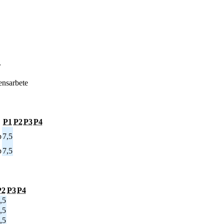
r
ensarbete
P1
P2
P3
P4
p
7,5
p
7,5
P2
P3
P4
,5
,5
,5