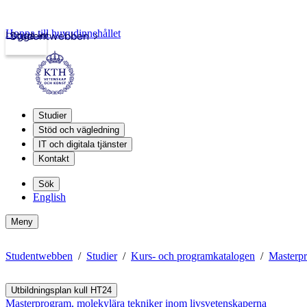
Hoppa till huvudinnehållet
Logga in
Studentwebben
Studier
Stöd och vägledning
IT och digitala tjänster
Kontakt
Sök
English
Meny
Studentwebben
Studier
Kurs- och programkatalogen
Masterpr
Utbildningsplan kull HT24
Masterprogram, molekylära tekniker inom livsvetenskaperna