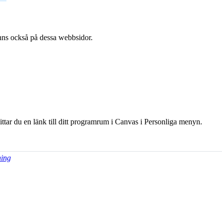
l finns också på dessa webb­sidor.
hittar du en länk till ditt programrum i Canvas i Personliga menyn.
ning