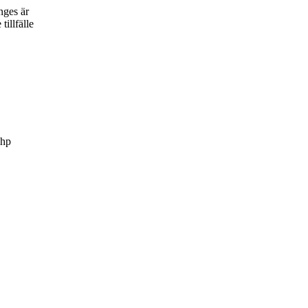
nges är
tillfälle
 hp