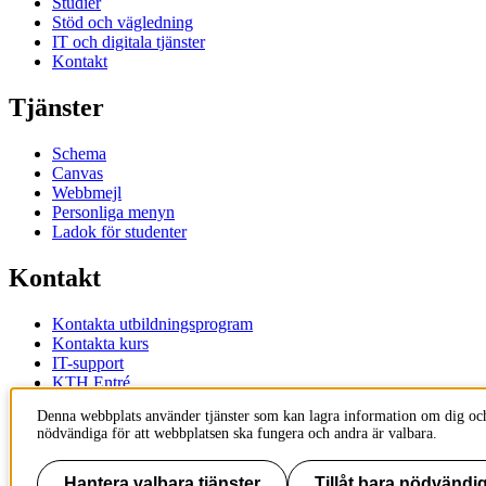
Studier
Stöd och vägledning
IT och digitala tjänster
Kontakt
Tjänster
Schema
Canvas
Webbmejl
Personliga menyn
Ladok för studenter
Kontakt
Kontakta utbildningsprogram
Kontakta kurs
IT-support
KTH Entré
KTH Biblioteket
Denna webbplats använder tjänster som kan lagra information om dig och
nödvändiga för att webbplatsen ska fungera och andra är valbara.
KTH
100 44 Stockholm
+46 8 790 60 00
Hantera valbara tjänster
Tillåt bara nödvändig