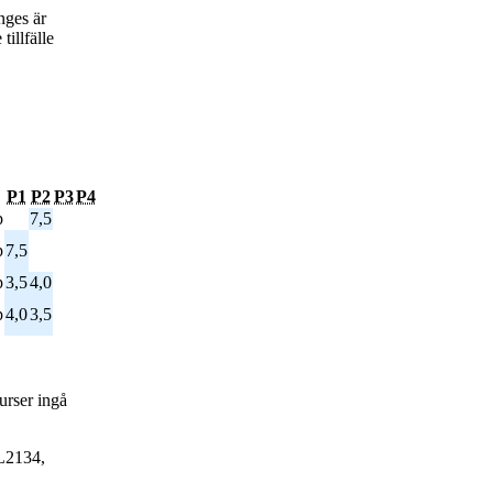
nges är
tillfälle
P1
P2
P3
P4
p
7,5
p
7,5
p
3,5
4,0
p
4,0
3,5
kurser ingå
AL2134,