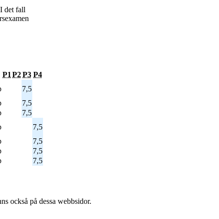
det fall
jörsexamen
P1
P2
P3
P4
p
7,5
p
7,5
p
7,5
p
7,5
p
7,5
p
7,5
p
7,5
l finns också på dessa webb­sidor.