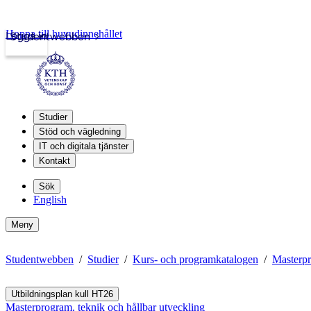
Hoppa till huvudinnehållet
Logga in
Studentwebben
Studier
Stöd och vägledning
IT och digitala tjänster
Kontakt
Sök
English
Meny
Studentwebben
Studier
Kurs- och programkatalogen
Masterpr
Utbildningsplan kull HT26
Masterprogram, teknik och hållbar utveckling