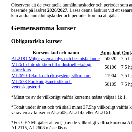
Observera att de eventuella anmälningskoder och perioder som a
baserade på läsåret
2026/2027
. Läses denna årskurs vid ett senare 
kan andra anmälningskoder och perioder komma att gälla.
Gemensamma kurser
Obligatoriska kurser
Kursens kod och namn
Anm. kod
Omf.
AL2181 Miljösystemanalys och beslutsfattande
50020
7,5 h
MJ2615 Introduktion till industriell ekologi,
50106
7,5 h
större kurs
MJ2659 Teknik och ekosystem, större kurs
11904
7,5 h
MJ2673 Forskningsmetodik och
50105
7,5 h
vetenskapsteori
*Minst tre av de villkorligt valfria kurserna måsta väljas i åk 1.
*Totalt under år ett och två skall minst 37,5hp villkorligt valfria 
varav en av kurserna AL2608, AL2142 eller AL2161.
*För CENMI gäller att en (1) av de villkorligt valfria kurserna 
AL2115, AL2608 måste läsas.