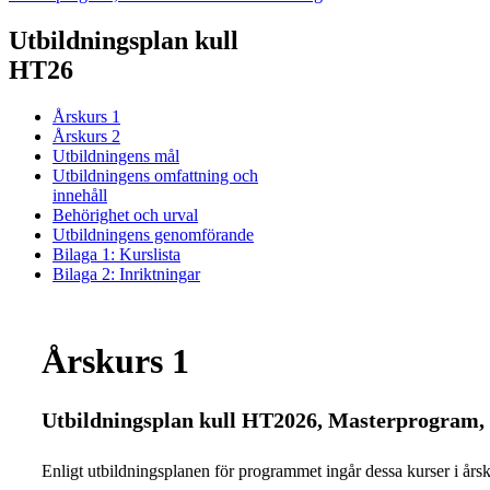
Utbildningsplan kull
HT26
Årskurs 1
Årskurs 2
Utbildningens mål
Utbildningens omfattning och
innehåll
Behörighet och urval
Utbildningens genomförande
Bilaga 1: Kurslista
Bilaga 2: Inriktningar
Årskurs 1
Utbildningsplan kull HT2026, Masterprogram, 
Enligt utbildningsplanen för programmet ingår dessa kurser i årsku