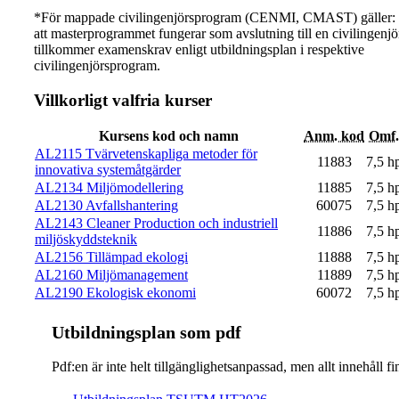
*För mappade civilingenjörsprogram (CENMI, CMAST) gäller: I 
att masterprogrammet fungerar som avslutning till en civilingen
tillkommer examenskrav enligt utbildningsplan i respektive
civilingenjörsprogram.
Villkorligt valfria kurser
Kursens kod och namn
Anm. kod
Omf.
AL2115 Tvärvetenskapliga metoder för
11883
7,5 h
innovativa systemåtgärder
AL2134 Miljömodellering
11885
7,5 h
AL2130 Avfallshantering
60075
7,5 h
AL2143 Cleaner Production och industriell
11886
7,5 h
miljöskyddsteknik
AL2156 Tillämpad ekologi
11888
7,5 h
AL2160 Miljömanagement
11889
7,5 h
AL2190 Ekologisk ekonomi
60072
7,5 h
Ut­bild­nings­plan som pdf
Pdf:en är inte helt till­gäng­lig­hets­an­pas­sad, men allt inne­hål