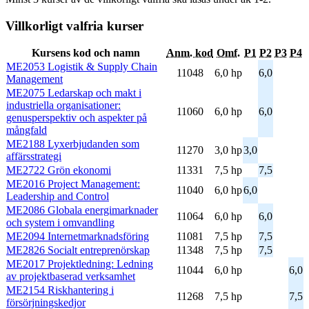
Villkorligt valfria kurser
Kursens kod och namn
Anm. kod
Omf.
P1
P2
P3
P4
ME2053 Logistik & Supply Chain
11048
6,0 hp
6,0
Management
ME2075 Ledarskap och makt i
industriella organisationer:
11060
6,0 hp
6,0
genusperspektiv och aspekter på
mångfald
ME2188 Lyxerbjudanden som
11270
3,0 hp
3,0
affärsstrategi
ME2722 Grön ekonomi
11331
7,5 hp
7,5
ME2016 Project Management:
11040
6,0 hp
6,0
Leadership and Control
ME2086 Globala energimarknader
11064
6,0 hp
6,0
och system i omvandling
ME2094 Internetmarknadsföring
11081
7,5 hp
7,5
ME2826 Socialt entreprenörskap
11348
7,5 hp
7,5
ME2017 Projektledning: Ledning
11044
6,0 hp
6,0
av projektbaserad verksamhet
ME2154 Riskhantering i
11268
7,5 hp
7,5
försörjningskedjor