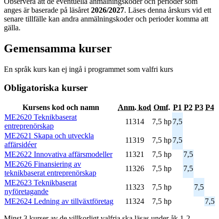
Observera att de eventuella anmälningskoder och perioder som
anges är baserade på läsåret
2026/2027
. Läses denna årskurs vid ett
senare tillfälle kan andra anmälningskoder och perioder komma att
gälla.
Gemensamma kurser
En språk kurs kan ej ingå i programmet som valfri kurs
Obligatoriska kurser
Kursens kod och namn
Anm. kod
Omf.
P1
P2
P3
P4
ME2620 Teknikbaserat
11314
7,5 hp
7,5
entreprenörskap
ME2621 Skapa och utveckla
11319
7,5 hp
7,5
affärsidéer
ME2622 Innovativa affärsmodeller
11321
7,5 hp
7,5
ME2626 Finansiering av
11326
7,5 hp
7,5
teknikbaserat entreprenörskap
ME2623 Teknikbaserat
11323
7,5 hp
7,5
nyföretagande
ME2624 Ledning av tillväxtföretag
11324
7,5 hp
7,5
Minst 3 kurser av de villkorligt valfria ska läsas under åk 1-2.