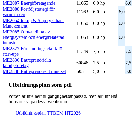
ME2087 Energiföretagande
11065
6,0 hp
6,0
ME2088 Portföljstrategi för
11263
6,0 hp
6,0
varumärken
ME2054 Inköp & Supply Chain
11050
6,0 hp
6,0
Management
ME2085 Omvandling av
energisystem och energirelaterad
11063
6,0 hp
6,0
industri
ME2827 Förhandlingsteknik för
11349
7,5 hp
7,5
start-ups
ME2836 Entreprenöriella
60846
7,5 hp
7,5
familjeföretag
ME2838 Entreprenöriellt mindset
60311
5,0 hp
5,0
Ut­bild­nings­plan som pdf
Pdf:en är inte helt till­gäng­lig­hets­an­pas­sad, men allt inne­håll
finns också på dessa webb­sidor.
Ut­bild­nings­plan TTBEM HT2026