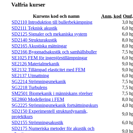
Valfria kurser
Kursens kod och namn
Anm. kod
Omf.
SD2110 Introduktion till bullerbekämpning
3,0 h
SD2111 Teknisk akustik
6,0 h
SD2125 Signaler och mekaniska system
6,0 h
SD2140 Strukturakustik
8,0 h
SD2165 Akustiska mätningar
8,0 h
SD2166 Byggnadsakustik och samhällsbuller
7,5 h
SE1025 FEM för ingenjörstillämpningar
6,0 h
SE2126 Materialmekanik
9,0 h
SE2132 Tillämpad elasticitet med FEM
9,0 h
SE2137 Utmattning
6,0 h
SG2214 Strömningsmekanik
7,5 h
SG2218 Turbulens
7,5 h
SM2501 Biomekanik i människans rörelser
7,5 h
SE2860 Modellering i FEM
8,0 h
SG2225 Strömningsmekanik fortsättningskurs
4,0 h
SD2150 Experimentell strukturdynamik,
9,0 h
projektkurs
SD2155 Strömningsakustik
6,0 h
SD2175 Numeriska metoder för akustik och
9,0 h