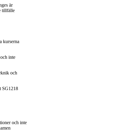
nges är
tillfälle
ia kurserna
 och inte
.
teknik och
äst SG1218
tioner och inte
examen