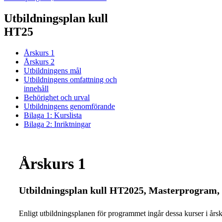
Utbildningsplan kull
HT25
Årskurs 1
Årskurs 2
Utbildningens mål
Utbildningens omfattning och
innehåll
Behörighet och urval
Utbildningens genomförande
Bilaga 1: Kurslista
Bilaga 2: Inriktningar
Årskurs 1
Utbildningsplan kull HT2025, Masterprogram
Enligt utbildningsplanen för programmet ingår dessa kurser i årsku