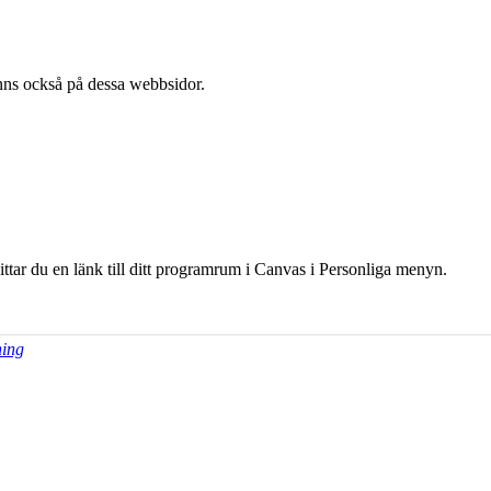
l finns också på dessa webb­sidor.
hittar du en länk till ditt programrum i Canvas i Personliga menyn.
ning