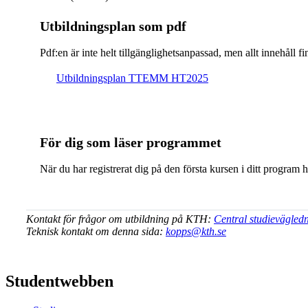
Ut­bild­nings­plan som pdf
Pdf:en är inte helt till­gäng­lig­hets­an­pas­sad, men allt inne­hål
Ut­bild­nings­plan TTEMM HT2025
För dig som läser programmet
När du har registrerat dig på den första kursen i ditt program 
Kontakt för frågor om utbildning på KTH:
Central studievägled
Teknisk kontakt om denna sida:
kopps@kth.se
Studentwebben