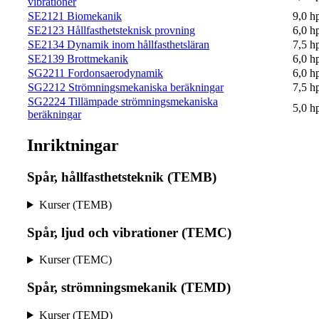
vibrationer
SE2121 Biomekanik
9,0 h
SE2123 Hållfasthetsteknisk provning
6,0 h
SE2134 Dynamik inom hållfasthetsläran
7,5 h
SE2139 Brottmekanik
6,0 h
SG2211 Fordonsaerodynamik
6,0 h
SG2212 Strömningsmekaniska beräkningar
7,5 h
SG2224 Tillämpade strömningsmekaniska
5,0 h
beräkningar
Inriktningar
Spår, hållfasthetsteknik (TEMB)
Kurser (TEMB)
Spår, ljud och vibrationer (TEMC)
Kurser (TEMC)
Spår, strömningsmekanik (TEMD)
Kurser (TEMD)