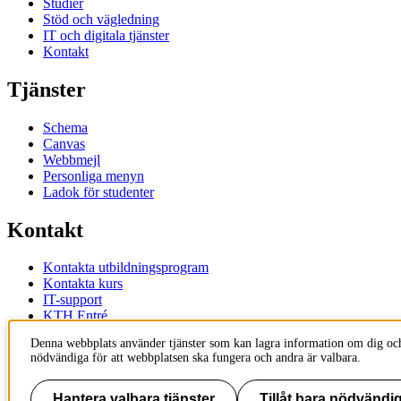
Studier
Stöd och vägledning
IT och digitala tjänster
Kontakt
Tjänster
Schema
Canvas
Webbmejl
Personliga menyn
Ladok för studenter
Kontakt
Kontakta utbildningsprogram
Kontakta kurs
IT-support
KTH Entré
KTH Biblioteket
Denna webbplats använder tjänster som kan lagra information om dig och
nödvändiga för att webbplatsen ska fungera och andra är valbara.
KTH
100 44 Stockholm
+46 8 790 60 00
Hantera valbara tjänster
Tillåt bara nödvändig