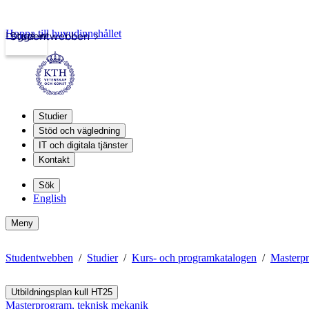
Hoppa till huvudinnehållet
Logga in
Studentwebben
Studier
Stöd och vägledning
IT och digitala tjänster
Kontakt
Sök
English
Meny
Studentwebben
Studier
Kurs- och programkatalogen
Masterpr
Utbildningsplan kull HT25
Masterprogram, teknisk mekanik