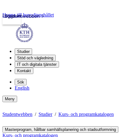
Hoppa till huvudinnehållet
Logga in
Studentwebben
Studier
Stöd och vägledning
IT och digitala tjänster
Kontakt
Sök
English
Meny
Studentwebben
Studier
Kurs- och programkatalogen
Masterprogram, hållbar samhällsplanering och stadsutformning
Kurs- och programkatalogen