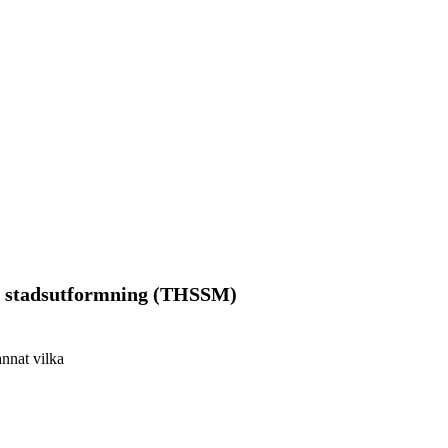
h stadsutformning (THSSM)
annat vilka