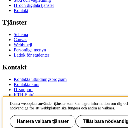
Stöd och vägledning
IT och digitala tjänster
Kontakt
Tjänster
Schema
Canvas
Webbmejl
Personliga menyn
Ladok för studenter
Kontakt
Kontakta utbildningsprogram
Kontakta kurs
IT-support
KTH Entré
KTH Biblioteket
Denna webbplats använder tjänster som kan lagra information om dig och
nödvändiga för att webbplatsen ska fungera och andra är valbara.
KTH
100 44 Stockholm
+46 8 790 60 00
Hantera valbara tjänster
Tillåt bara nödvändig
info@kth.se