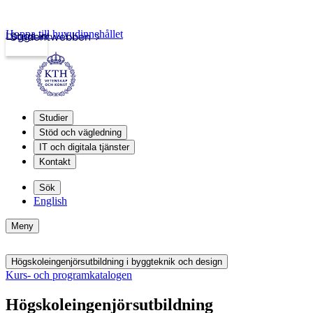
Hoppa till huvudinnehållet
Logga in
Studentwebben
Studier
Stöd och vägledning
IT och digitala tjänster
Kontakt
Sök
English
Meny
Högskoleingenjörsutbildning i byggteknik och design
Kurs- och programkatalogen
Högskoleingenjörsutbildning