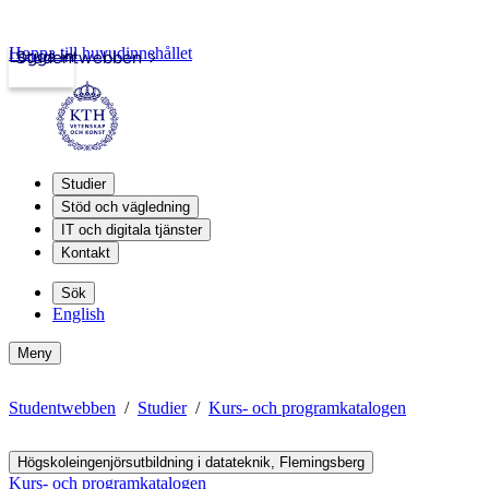
Hoppa till huvudinnehållet
Logga in
Studentwebben
Studier
Stöd och vägledning
IT och digitala tjänster
Kontakt
Sök
English
Meny
Studentwebben
Studier
Kurs- och programkatalogen
Högskoleingenjörsutbildning i datateknik, Flemingsberg
Kurs- och programkatalogen