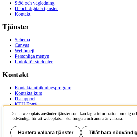
Stöd och vägledning
IT och digitala tjänster
Kontakt
Tjänster
Schema
Canvas
Webbmejl
Personliga menyn
Ladok för studenter
Kontakt
Kontakta utbildningsprogram
Kontakta kurs
IT-support
KTH Entré
KTH Biblioteket
Denna webbplats använder tjänster som kan lagra information om dig och
nödvändiga för att webbplatsen ska fungera och andra är valbara.
KTH
100 44 Stockholm
+46 8 790 60 00
Hantera valbara tjänster
Tillåt bara nödvändig
info@kth.se