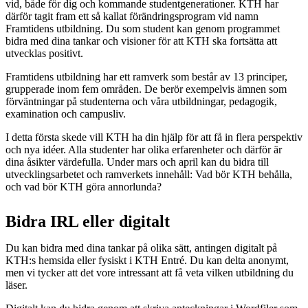
vid, både för dig och kommande studentgenerationer. KTH har
därför tagit fram ett så kallat förändringsprogram vid namn
Framtidens utbildning. Du som student kan genom programmet
bidra med dina tankar och visioner för att KTH ska fortsätta att
utvecklas positivt.
Framtidens utbildning har ett ramverk som består av 13 principer,
grupperade inom fem områden. De berör exempelvis ämnen som
förväntningar på studenterna och våra utbildningar, pedagogik,
examination och campusliv.
I detta första skede vill KTH ha din hjälp för att få in flera perspektiv
och nya idéer. Alla studenter har olika erfarenheter och därför är
dina åsikter värdefulla. Under mars och april kan du bidra till
utvecklingsarbetet och ramverkets innehåll: Vad bör KTH behålla,
och vad bör KTH göra annorlunda?
Bidra IRL eller digitalt
Du kan bidra med dina tankar på olika sätt, antingen digitalt på
KTH:s hemsida eller fysiskt i KTH Entré. Du kan delta anonymt,
men vi tycker att det vore intressant att få veta vilken utbildning du
läser.