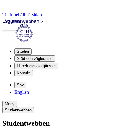
Till innehåll på sidan
Logga in
Studentwebben
Studier
Stöd och vägledning
IT och digitala tjänster
Kontakt
Sök
English
Meny
Studentwebben
Studentwebben