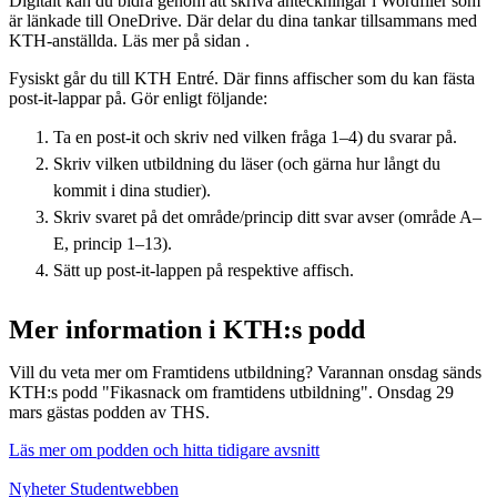
Digitalt kan du bidra genom att skriva anteckningar i Wordfiler som
är länkade till OneDrive. Där delar du dina tankar tillsammans med
KTH-anställda. Läs mer på sidan .
Fysiskt går du till KTH Entré. Där finns affischer som du kan fästa
post-it-lappar på. Gör enligt följande:
Ta en post-it och skriv ned vilken fråga 1–4) du svarar på.
Skriv vilken utbildning du läser (och gärna hur långt du
kommit i dina studier).
Skriv svaret på det område/princip ditt svar avser (område A–
E, princip 1–13).
Sätt up post-it-lappen på respektive affisch.
Mer information i KTH:s podd
Vill du veta mer om Framtidens utbildning? Varannan onsdag sänds
KTH:s podd "Fikasnack om framtidens utbildning". Onsdag 29
mars gästas podden av THS.
Läs mer om podden och hitta tidigare avsnitt
Nyheter Studentwebben