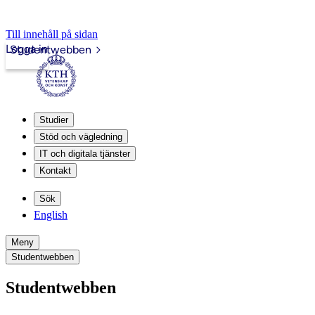
Till innehåll på sidan
Logga in
Studentwebben
Studier
Stöd och vägledning
IT och digitala tjänster
Kontakt
Sök
English
Meny
Studentwebben
Studentwebben