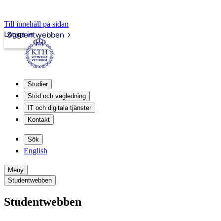
Till innehåll på sidan
Logga in
Studentwebben
Studier
Stöd och vägledning
IT och digitala tjänster
Kontakt
Sök
English
Meny
Studentwebben
Studentwebben