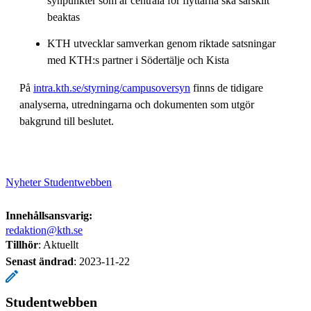
synpunkter som är centrala för flyttarna ska särskilt
beaktas
KTH utvecklar samverkan genom riktade satsningar
med KTH:s partner i Södertälje och Kista
På
intra.kth.se/styrning/campusoversyn
finns de tidigare
analyserna, utredningarna och dokumenten som utgör
bakgrund till beslutet.
Nyheter Studentwebben
Innehållsansvarig:
redaktion@kth.se
Tillhör
: Aktuellt
Senast ändrad
:
2023-11-22
Studentwebben