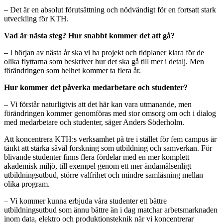
– Det är en absolut förutsättning och nödvändigt för en fortsatt stark
utveckling för KTH.
Vad är nästa steg? Hur snabbt kommer det att gå?
– I början av nästa år ska vi ha projekt och tidplaner klara för de
olika flyttarna som beskriver hur det ska gå till mer i detalj. Men
förändringen som helhet kommer ta flera år.
Hur kommer det påverka medarbetare och studenter?
– Vi förstår naturligtvis att det här kan vara utmanande, men
förändringen kommer genomföras med stor omsorg om och i dialog
med medarbetare och studenter, säger Anders Söderholm.
Att koncentrera KTH:s verksamhet på tre i stället för fem campus är
tänkt att stärka såväl forskning som utbildning och samverkan. För
blivande studenter finns flera fördelar med en mer komplett
akademisk miljö, till exempel genom ett mer ändamålsenligt
utbildningsutbud, större valfrihet och mindre samläsning mellan
olika program.
– Vi kommer kunna erbjuda våra studenter ett bättre
utbildningsutbud som ännu bättre än i dag matchar arbetsmarknaden
inom data, elektro och produktionsteknik när vi koncentrerar