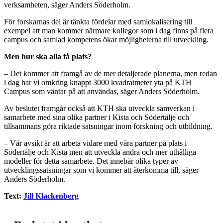
verksamheten, säger Anders Söderholm.
För forskarnas del är tänkta fördelar med samlokalisering till
exempel att man kommer närmare kollegor som i dag finns på flera
campus och samlad kompetens ökar möjligheterna till utveckling.
Men hur ska alla få plats?
– Det kommer att framgå av de mer detaljerade planerna, men redan
i dag har vi omkring knappt 3000 kvadratmeter yta på KTH
Campus som väntar på att användas, säger Anders Söderholm.
Av beslutet framgår också att KTH ska utveckla samverkan i
samarbete med sina olika partner i Kista och Södertälje och
tillsammans göra riktade satsningar inom forskning och utbildning.
– Vår avsikt är att arbeta vidare med våra partner på plats i
Södertälje och Kista men att utveckla andra och mer uthålliga
modeller för detta samarbete. Det innebär olika typer av
utvecklingssatsningar som vi kommer att återkomma till, säger
Anders Söderholm.
Text:
Jill Klackenberg