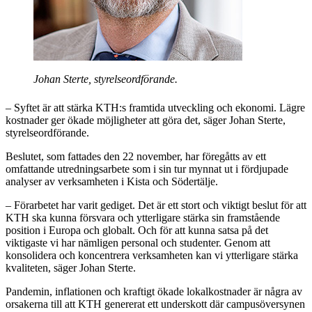
Johan Sterte, styrelseordförande.
– Syftet är att stärka KTH:s framtida utveckling och ekonomi. Lägre
kostnader ger ökade möjligheter att göra det, säger Johan Sterte,
styrelseordförande.
Beslutet, som fattades den 22 november, har föregåtts av ett
omfattande utredningsarbete som i sin tur mynnat ut i fördjupade
analyser av verksamheten i Kista och Södertälje.
– Förarbetet har varit gediget. Det är ett stort och viktigt beslut för att
KTH ska kunna försvara och ytterligare stärka sin framstående
position i Europa och globalt. Och för att kunna satsa på det
viktigaste vi har nämligen personal och studenter. Genom att
konsolidera och koncentrera verksamheten kan vi ytterligare stärka
kvaliteten, säger Johan Sterte.
Pandemin, inflationen och kraftigt ökade lokalkostnader är några av
orsakerna till att KTH genererat ett underskott där campusöversynen