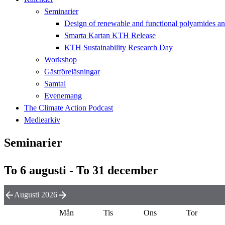
Seminarier
Design of renewable and functional polyamides and
Smarta Kartan KTH Release
KTH Sustainability Research Day
Workshop
Gästföreläsningar
Samtal
Evenemang
The Climate Action Podcast
Mediearkiv
Seminarier
To 6 augusti - To 31 december
Augusti 2026
Mån
Tis
Ons
Tor