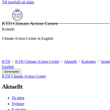
Till innehåll på sidan
KTH Climate Action Centre
Kontakt
Climate Action Centre in English
KTH
KTH Climate Action Centre
Aktuellt
Kalender
Semin
English
Seminarier
KTH Climate Action Centre
Aktuellt
På gång
Nyheter
Kalender