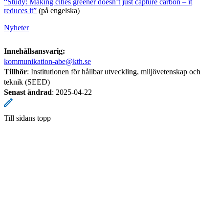
“Study: Making cities greener doesn’t just capture carbon – it
reduces it”
(på engelska)
Nyheter
Innehållsansvarig:
kommunikation-abe@kth.se
Tillhör
: Institutionen för hållbar utveckling, miljövetenskap och
teknik (SEED)
Senast ändrad
:
2025-04-22
Till sidans topp