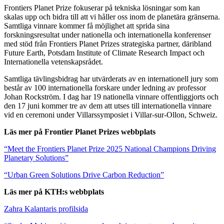
Frontiers Planet Prize fokuserar på tekniska lösningar som kan
skalas upp och bidra till att vi håller oss inom de planetära gränserna.
Samtliga vinnare kommer få möjlighet att sprida sina
forskningsresultat under nationella och internationella konferenser
med stöd från Frontiers Planet Prizes strategiska partner, däribland
Future Earth, Potsdam Institute of Climate Research Impact och
Internationella vetenskapsrådet.
Samtliga tävlingsbidrag har utvärderats av en internationell jury som
består av 100 internationella forskare under ledning av professor
Johan Rockström. I dag har 19 nationella vinnare offentliggjorts och
den 17 juni kommer tre av dem att utses till internationella vinnare
vid en ceremoni under Villarssymposiet i Villar-sur-Ollon, Schweiz.
Läs mer på Frontier Planet Prizes webbplats
“Meet the Frontiers Planet Prize 2025 National Champions Driving
Planetary Solutions”
“Urban Green Solutions Drive Carbon Reduction”
Läs mer på KTH:s webbplats
Zahra Kalantaris profilsida