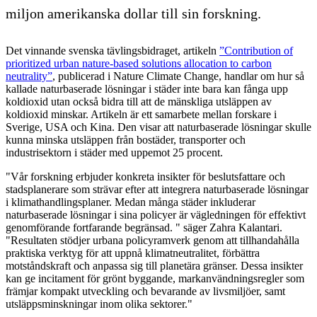
miljon amerikanska dollar till sin forskning.
Det vinnande svenska tävlingsbidraget, artikeln
”Contribution of
prioritized urban nature-based solutions allocation to carbon
neutrality”
, publicerad i Nature Climate Change, handlar om hur så
kallade naturbaserade lösningar i städer inte bara kan fånga upp
koldioxid utan också bidra till att de mänskliga utsläppen av
koldioxid minskar. Artikeln är ett samarbete mellan forskare i
Sverige, USA och Kina. Den visar att naturbaserade lösningar skulle
kunna minska utsläppen från bostäder, transporter och
industrisektorn i städer med uppemot 25 procent.
"Vår forskning erbjuder konkreta insikter för beslutsfattare och
stadsplanerare som strävar efter att integrera naturbaserade lösningar
i klimathandlingsplaner. Medan många städer inkluderar
naturbaserade lösningar i sina policyer är vägledningen för effektivt
genomförande fortfarande begränsad. " säger Zahra Kalantari.
"Resultaten stödjer urbana policyramverk genom att tillhandahålla
praktiska verktyg för att uppnå klimatneutralitet, förbättra
motståndskraft och anpassa sig till planetära gränser. Dessa insikter
kan ge incitament för grönt byggande, markanvändningsregler som
främjar kompakt utveckling och bevarande av livsmiljöer, samt
utsläppsminskningar inom olika sektorer."