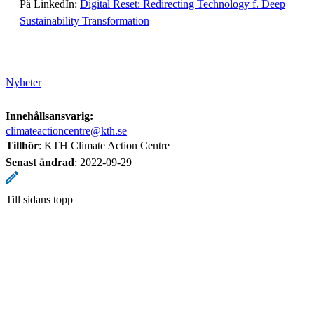
På LinkedIn:
Digital Reset: Redirecting Technology f. Deep
Sustainability Transformation
Nyheter
Innehållsansvarig:
climateactioncentre@kth.se
Tillhör
: KTH Climate Action Centre
Senast ändrad
:
2022-09-29
Till sidans topp