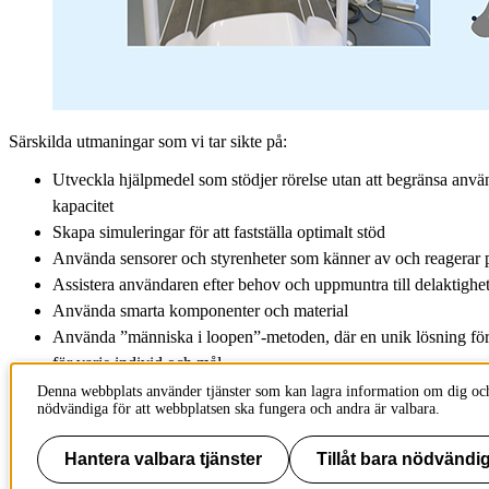
Särskilda utmaningar som vi tar sikte på:
Utveckla hjälpmedel som stödjer rörelse utan att begränsa anv
kapacitet
Skapa simuleringar för att fastställa optimalt stöd
Använda sensorer och styrenheter som känner av och reagerar 
Assistera användaren efter behov och uppmuntra till delaktighe
Använda smarta komponenter och material
Använda ”människa i loopen”-metoden, där en unik lösning för a
för varje individ och mål
Denna webbplats använder tjänster som kan lagra information om dig och
nödvändiga för att webbplatsen ska fungera och andra är valbara.
Tillhör
: MoveAbility Lab
Senast ändrad
:
2024-05-08
Hantera valbara tjänster
Tillåt bara nödvändig