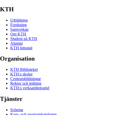
KTH
Utbildning
Forskning
Samverkan
Om KTH
Student på KTH
Alumni
KTH Intranät
Organisation
KTH Biblioteket
KTH:s skolor
Centrumbildningar
Rektor och ledning
KTH:s verksamhetsstöd
Tjänster
Schema
Kurs- och programkatalogen