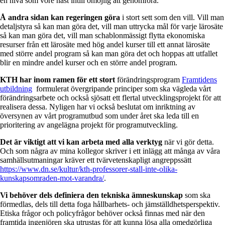
en nivå som vore näst intill omöjlig att genomföra.
Å andra sidan kan regeringen göra
i stort sett som den vill. Vill man
detaljstyra så kan man göra det, vill man uttrycka mål för varje lärosäte
så kan man göra det, vill man schablonmässigt flytta ekonomiska
resurser från ett lärosäte med hög andel kurser till ett annat lärosäte
med större andel program så kan man göra det och hoppas att utfallet
blir en mindre andel kurser och en större andel program.
KTH har inom ramen för ett stort
förändringsprogram
Framtidens
utbildning
formulerat övergripande principer som ska vägleda vårt
förändringsarbete och också sjösatt ett flertal utvecklingsprojekt för att
realisera dessa. Nyligen har vi också beslutat om inriktning av
översynen av vårt programutbud som under året ska leda till en
prioritering av angelägna projekt för programutveckling.
Det är viktigt att vi kan arbeta med alla verktyg
när vi gör detta.
Och som några av mina kollegor skriver i ett inlägg att många av våra
samhällsutmaningar kräver ett tvärvetenskapligt angreppssätt
https://www.dn.se/kultur/kth-professorer-stall-inte-olika-
kunskapsomraden-mot-varandra/
.
Vi behöver dels definiera den tekniska ämneskunskap
som ska
förmedlas, dels till detta foga hållbarhets- och jämställdhetsperspektiv.
Etiska frågor och policyfrågor behöver också finnas med när den
framtida ingenjören ska utrustas för att kunna lösa alla omedgörliga