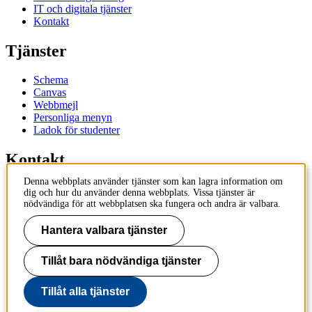
IT och digitala tjänster
Kontakt
Tjänster
Schema
Canvas
Webbmejl
Personliga menyn
Ladok för studenter
Kontakt
Denna webbplats använder tjänster som kan lagra information om
Kontakta utbildningsprogram
dig och hur du använder denna webbplats. Vissa tjänster är
Kontakta kurs
nödvändiga för att webbplatsen ska fungera och andra är valbara.
IT-support
KTH Entré
Hantera valbara tjänster
KTH Biblioteket
Tillåt bara nödvändiga tjänster
KTH
100 44 Stockholm
+46 8 790 60 00
Tillåt alla tjänster
info@kth.se