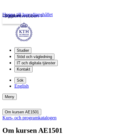
Hoppa till huvudinnehållet
Logga in
Studentwebben
Studier
Stöd och vägledning
IT och digitala tjänster
Kontakt
Sök
English
Meny
Om kursen AE1501
Kurs- och programkatalogen
Om kursen AE1501