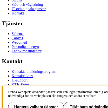
Studier
Stöd och vägledning
IT och digitala tjänster
Kontakt
Tjänster
Schema
Canvas
Webbmejl
Personliga menyn
Ladok för studenter
Kontakt
Kontakta utbildningsprogram
Kontakta kurs
IT-support
KTH Entré
KTH Biblioteket
Denna webbplats använder tjänster som kan lagra information om dig och
nödvändiga för att webbplatsen ska fungera och andra är valbara.
KTH
100 44 Stockholm
+46 8 790 60 00
Hantera valbara tjänster
Tillåt bara nödvändig