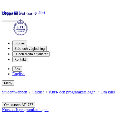
Hoppa till huvudinnehållet
Logga in
Studentwebben
Studier
Stöd och vägledning
IT och digitala tjänster
Kontakt
Sök
English
Meny
Studentwebben
Studier
Kurs- och programkatalogen
Om kurs
Om kursen AF1757
Kurs- och programkatalogen