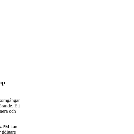
hp
rsomgångar.
rande. Ett
anera och
rs-PM kan
 tidigare