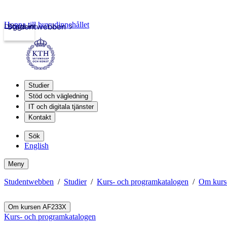
Hoppa till huvudinnehållet
Logga in
Studentwebben
Studier
Stöd och vägledning
IT och digitala tjänster
Kontakt
Sök
English
Meny
Studentwebben
Studier
Kurs- och programkatalogen
Om kur
Om kursen AF233X
Kurs- och programkatalogen