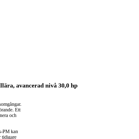
ära, avancerad nivå 30,0 hp
rsomgångar.
rande. Ett
anera och
rs-PM kan
 tidigare