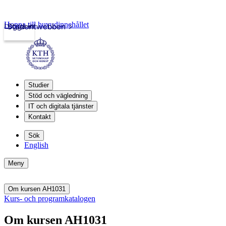
Hoppa till huvudinnehållet
Logga in
Studentwebben
Studier
Stöd och vägledning
IT och digitala tjänster
Kontakt
Sök
English
Meny
Om kursen AH1031
Kurs- och programkatalogen
Om kursen AH1031