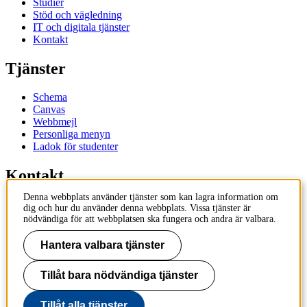
Studier
Stöd och vägledning
IT och digitala tjänster
Kontakt
Tjänster
Schema
Canvas
Webbmejl
Personliga menyn
Ladok för studenter
Kontakt
Denna webbplats använder tjänster som kan lagra information om
Kontakta utbildningsprogram
dig och hur du använder denna webbplats. Vissa tjänster är
Kontakta kurs
nödvändiga för att webbplatsen ska fungera och andra är valbara.
IT-support
KTH Entré
Hantera valbara tjänster
KTH Biblioteket
Tillåt bara nödvändiga tjänster
KTH
100 44 Stockholm
+46 8 790 60 00
Tillåt alla tjänster