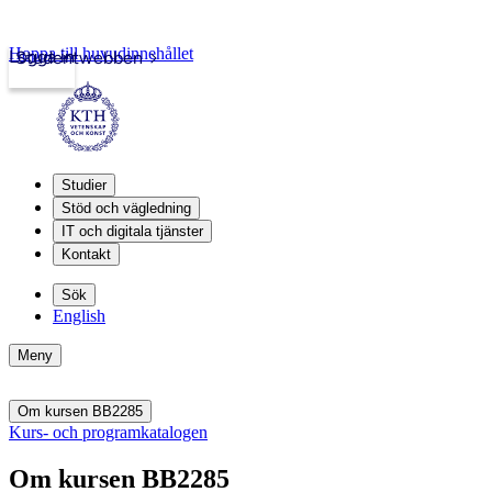
Hoppa till huvudinnehållet
Logga in
Studentwebben
Studier
Stöd och vägledning
IT och digitala tjänster
Kontakt
Sök
English
Meny
Om kursen BB2285
Kurs- och programkatalogen
Om kursen BB2285