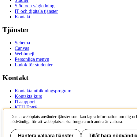
Studier
Stöd och vägledning
IT och digitala tjänster
Kontakt
Tjänster
Schema
Canvas
Webbmejl
Personliga menyn
Ladok för studenter
Kontakt
Kontakta utbildningsprogram
Kontakta kurs
IT-support
KTH Entré
KTH Biblioteket
Denna webbplats använder tjänster som kan lagra information om dig och
nödvändiga för att webbplatsen ska fungera och andra är valbara.
KTH
100 44 Stockholm
+46 8 790 60 00
Hantera valbara tjänster
Tillåt bara nödvändig