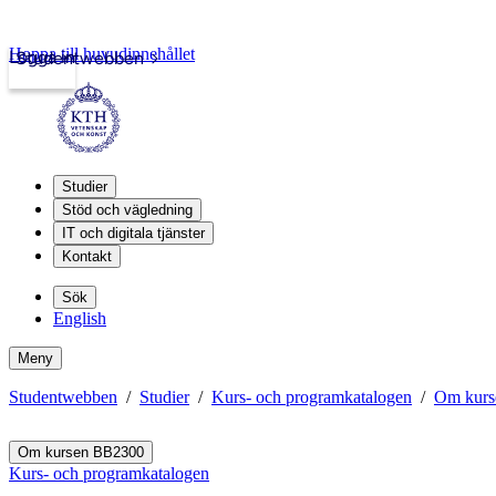
Hoppa till huvudinnehållet
Logga in
Studentwebben
Studier
Stöd och vägledning
IT och digitala tjänster
Kontakt
Sök
English
Meny
Studentwebben
Studier
Kurs- och programkatalogen
Om kurs
Om kursen BB2300
Kurs- och programkatalogen