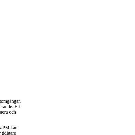
rsomgångar.
rande. Ett
anera och
rs-PM kan
 tidigare