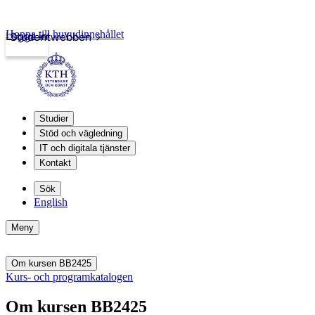
Hoppa till huvudinnehållet
Logga in
Studentwebben
Studier
Stöd och vägledning
IT och digitala tjänster
Kontakt
Sök
English
Meny
Om kursen BB2425
Kurs- och programkatalogen
Om kursen BB2425