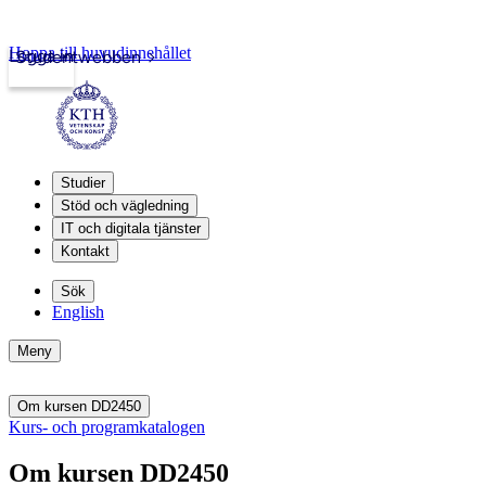
Hoppa till huvudinnehållet
Logga in
Studentwebben
Studier
Stöd och vägledning
IT och digitala tjänster
Kontakt
Sök
English
Meny
Om kursen DD2450
Kurs- och programkatalogen
Om kursen DD2450