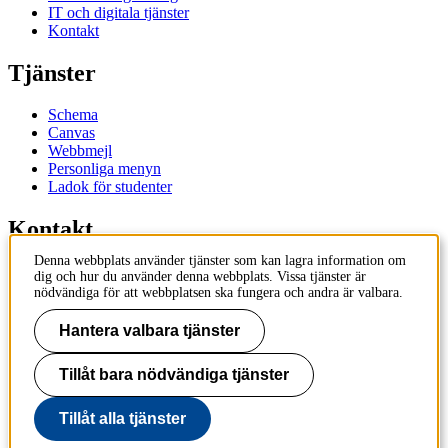
IT och digitala tjänster
Kontakt
Tjänster
Schema
Canvas
Webbmejl
Personliga menyn
Ladok för studenter
Kontakt
Denna webbplats använder tjänster som kan lagra information om
Kontakta utbildningsprogram
dig och hur du använder denna webbplats. Vissa tjänster är
Kontakta kurs
nödvändiga för att webbplatsen ska fungera och andra är valbara.
IT-support
KTH Entré
Hantera valbara tjänster
KTH Biblioteket
Tillåt bara nödvändiga tjänster
KTH
100 44 Stockholm
+46 8 790 60 00
Tillåt alla tjänster
info@kth.se