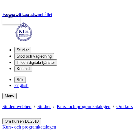
Hoppa till huvudinnehållet
Logga in
Studentwebben
Studier
Stöd och vägledning
IT och digitala tjänster
Kontakt
Sök
English
Meny
Studentwebben
Studier
Kurs- och programkatalogen
Om kur
Om kursen DD2510
Kurs- och programkatalogen