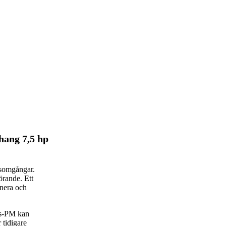
hang 7,5 hp
rsomgångar.
rande. Ett
anera och
rs-PM kan
 tidigare