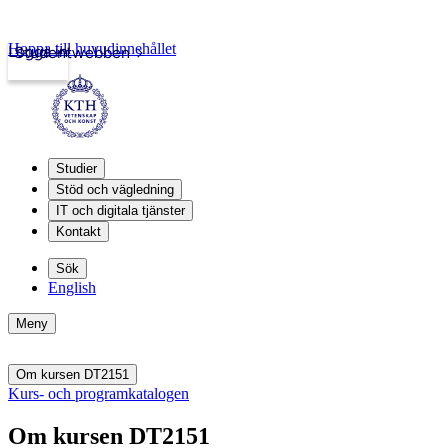
Hoppa till huvudinnehållet
Logga in
Studentwebben
Studier
Stöd och vägledning
IT och digitala tjänster
Kontakt
Sök
English
Meny
Om kursen DT2151
Kurs- och programkatalogen
Om kursen DT2151