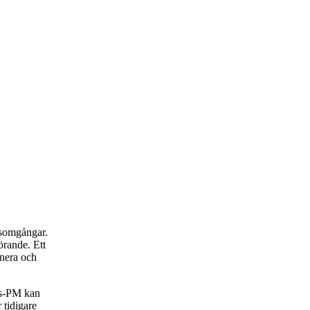
rsomgångar.
rande. Ett
anera och
rs-PM kan
 tidigare