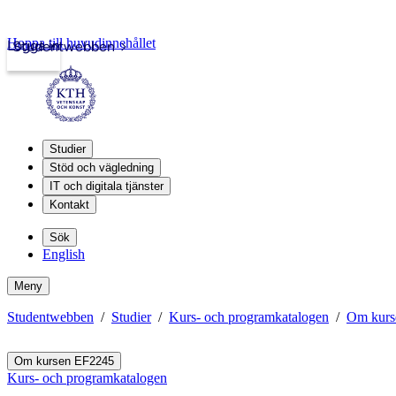
Hoppa till huvudinnehållet
Logga in
Studentwebben
Studier
Stöd och vägledning
IT och digitala tjänster
Kontakt
Sök
English
Meny
Studentwebben
Studier
Kurs- och programkatalogen
Om kurs
Om kursen EF2245
Kurs- och programkatalogen