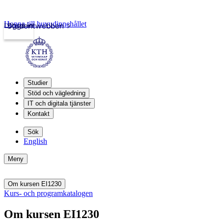
Hoppa till huvudinnehållet
Logga in
Studentwebben
Studier
Stöd och vägledning
IT och digitala tjänster
Kontakt
Sök
English
Meny
Om kursen EI1230
Kurs- och programkatalogen
Om kursen EI1230