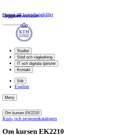
Hoppa till huvudinnehållet
Logga in
Studentwebben
Studier
Stöd och vägledning
IT och digitala tjänster
Kontakt
Sök
English
Meny
Om kursen EK2210
Kurs- och programkatalogen
Om kursen EK2210