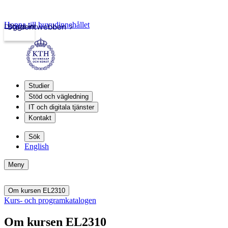
Hoppa till huvudinnehållet
Logga in
Studentwebben
Studier
Stöd och vägledning
IT och digitala tjänster
Kontakt
Sök
English
Meny
Om kursen EL2310
Kurs- och programkatalogen
Om kursen EL2310