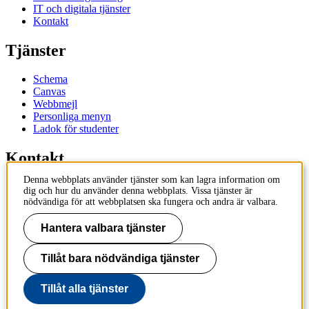
IT och digitala tjänster
Kontakt
Tjänster
Schema
Canvas
Webbmejl
Personliga menyn
Ladok för studenter
Kontakt
Denna webbplats använder tjänster som kan lagra information om
Kontakta utbildningsprogram
dig och hur du använder denna webbplats. Vissa tjänster är
Kontakta kurs
nödvändiga för att webbplatsen ska fungera och andra är valbara.
IT-support
KTH Entré
Hantera valbara tjänster
KTH Biblioteket
Tillåt bara nödvändiga tjänster
KTH
100 44 Stockholm
+46 8 790 60 00
Tillåt alla tjänster
info@kth.se