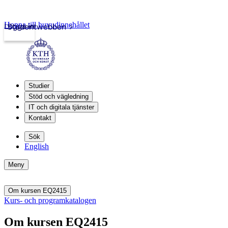
Hoppa till huvudinnehållet
Logga in
Studentwebben
Studier
Stöd och vägledning
IT och digitala tjänster
Kontakt
Sök
English
Meny
Om kursen EQ2415
Kurs- och programkatalogen
Om kursen EQ2415