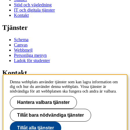
Stöd och vägledning
IT och digitala tjänster
Kontakt
Tjänster
Schema
Canvas
Webbmejl
Personliga menyn
Ladok för studenter
Kontakt
Denna webbplats använder tjänster som kan lagra information om
Kontakta utbildningsprogram
dig och hur du använder denna webbplats. Vissa tjänster är
Kontakta kurs
nödvändiga för att webbplatsen ska fungera och andra är valbara.
IT-support
KTH Entré
Hantera valbara tjänster
KTH Biblioteket
Tillåt bara nödvändiga tjänster
KTH
100 44 Stockholm
+46 8 790 60 00
Tillåt alla tjänster