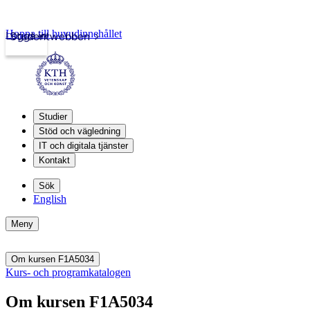
Hoppa till huvudinnehållet
Logga in
Studentwebben
Studier
Stöd och vägledning
IT och digitala tjänster
Kontakt
Sök
English
Meny
Om kursen F1A5034
Kurs- och programkatalogen
Om kursen F1A5034