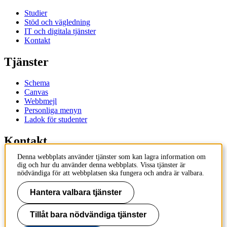
Studier
Stöd och vägledning
IT och digitala tjänster
Kontakt
Tjänster
Schema
Canvas
Webbmejl
Personliga menyn
Ladok för studenter
Kontakt
Denna webbplats använder tjänster som kan lagra information om
Kontakta utbildningsprogram
dig och hur du använder denna webbplats. Vissa tjänster är
Kontakta kurs
nödvändiga för att webbplatsen ska fungera och andra är valbara.
IT-support
KTH Entré
Hantera valbara tjänster
KTH Biblioteket
Tillåt bara nödvändiga tjänster
KTH
100 44 Stockholm