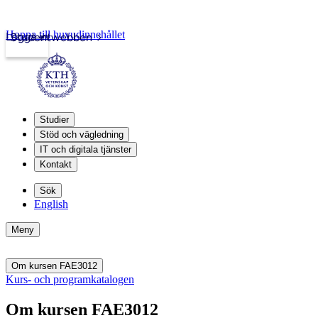
Hoppa till huvudinnehållet
Logga in
Studentwebben
Studier
Stöd och vägledning
IT och digitala tjänster
Kontakt
Sök
English
Meny
Om kursen FAE3012
Kurs- och programkatalogen
Om kursen FAE3012