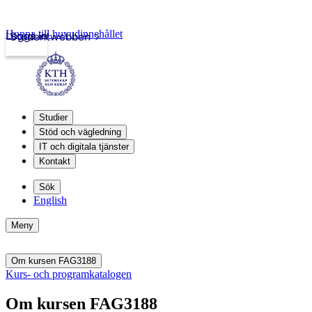
Hoppa till huvudinnehållet
Logga in
Studentwebben
Studier
Stöd och vägledning
IT och digitala tjänster
Kontakt
Sök
English
Meny
Om kursen FAG3188
Kurs- och programkatalogen
Om kursen FAG3188