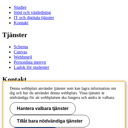
Studier
Stöd och vägledning
IT och digitala tjänster
Kontakt
Tjänster
Schema
Canvas
Webbmejl
Personliga menyn
Ladok för studenter
Kontakt
Denna webbplats använder tjänster som kan lagra information om
Kontakta utbildningsprogram
dig och hur du använder denna webbplats. Vissa tjänster är
Kontakta kurs
nödvändiga för att webbplatsen ska fungera och andra är valbara.
IT-support
KTH Entré
Hantera valbara tjänster
KTH Biblioteket
Tillåt bara nödvändiga tjänster
KTH
100 44 Stockholm