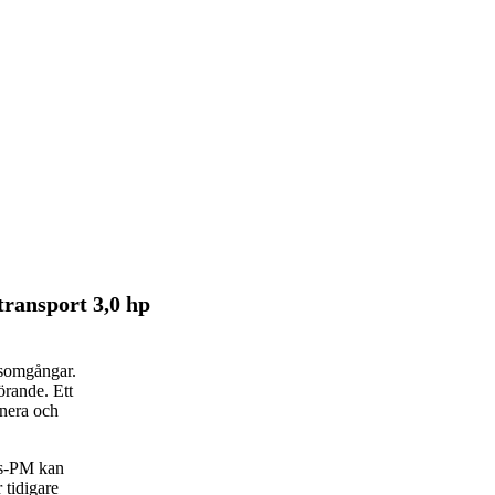
ransport 3,0 hp
rsomgångar.
rande. Ett
anera och
rs-PM kan
 tidigare