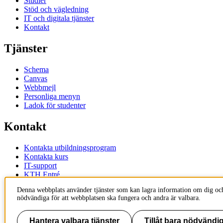
Studier
Stöd och vägledning
IT och digitala tjänster
Kontakt
Tjänster
Schema
Canvas
Webbmejl
Personliga menyn
Ladok för studenter
Kontakt
Kontakta utbildningsprogram
Kontakta kurs
IT-support
KTH Entré
KTH Biblioteket
Denna webbplats använder tjänster som kan lagra information om dig och
nödvändiga för att webbplatsen ska fungera och andra är valbara.
KTH
100 44 Stockholm
+46 8 790 60 00
Hantera valbara tjänster
Tillåt bara nödvändig