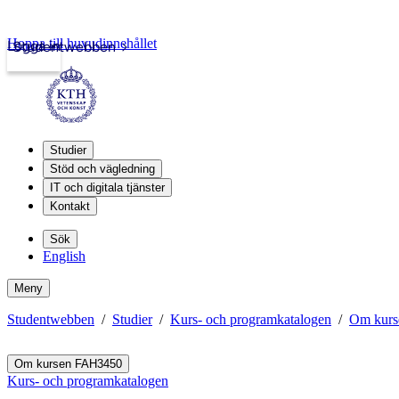
Hoppa till huvudinnehållet
Logga in
Studentwebben
Studier
Stöd och vägledning
IT och digitala tjänster
Kontakt
Sök
English
Meny
Studentwebben
Studier
Kurs- och programkatalogen
Om kur
Om kursen FAH3450
Kurs- och programkatalogen