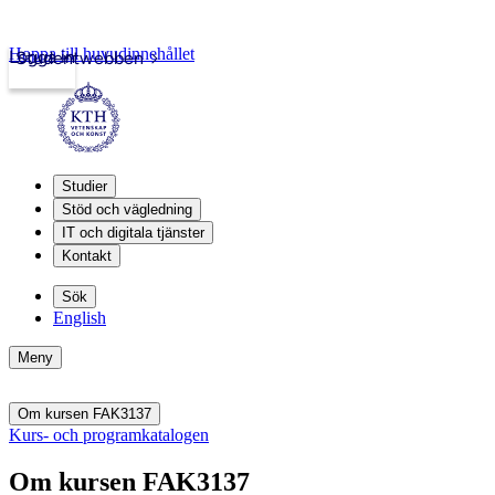
Hoppa till huvudinnehållet
Logga in
Studentwebben
Studier
Stöd och vägledning
IT och digitala tjänster
Kontakt
Sök
English
Meny
Om kursen FAK3137
Kurs- och programkatalogen
Om kursen FAK3137