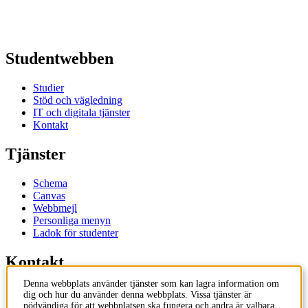
Studentwebben
Studier
Stöd och vägledning
IT och digitala tjänster
Kontakt
Tjänster
Schema
Canvas
Webbmejl
Personliga menyn
Ladok för studenter
Kontakt
Denna webbplats använder tjänster som kan lagra information om
Kontakta utbildningsprogram
dig och hur du använder denna webbplats. Vissa tjänster är
Kontakta kurs
nödvändiga för att webbplatsen ska fungera och andra är valbara.