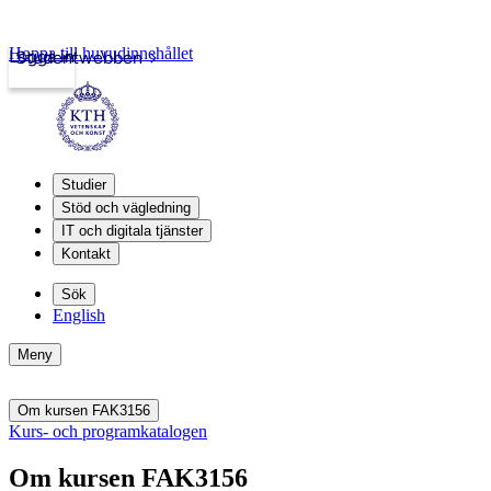
Hoppa till huvudinnehållet
Logga in
Studentwebben
Studier
Stöd och vägledning
IT och digitala tjänster
Kontakt
Sök
English
Meny
Om kursen FAK3156
Kurs- och programkatalogen
Om kursen FAK3156