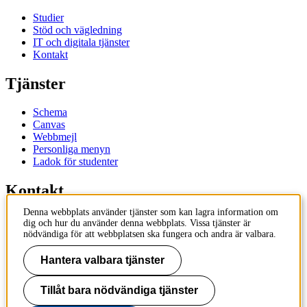
Studier
Stöd och vägledning
IT och digitala tjänster
Kontakt
Tjänster
Schema
Canvas
Webbmejl
Personliga menyn
Ladok för studenter
Kontakt
Denna webbplats använder tjänster som kan lagra information om
Kontakta utbildningsprogram
dig och hur du använder denna webbplats. Vissa tjänster är
Kontakta kurs
nödvändiga för att webbplatsen ska fungera och andra är valbara.
IT-support
KTH Entré
Hantera valbara tjänster
KTH Biblioteket
Tillåt bara nödvändiga tjänster
KTH
100 44 Stockholm