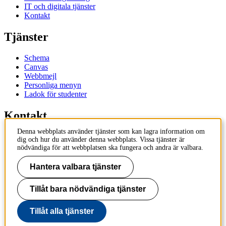
IT och digitala tjänster
Kontakt
Tjänster
Schema
Canvas
Webbmejl
Personliga menyn
Ladok för studenter
Kontakt
Denna webbplats använder tjänster som kan lagra information om
Kontakta utbildningsprogram
dig och hur du använder denna webbplats. Vissa tjänster är
Kontakta kurs
nödvändiga för att webbplatsen ska fungera och andra är valbara.
IT-support
KTH Entré
Hantera valbara tjänster
KTH Biblioteket
Tillåt bara nödvändiga tjänster
KTH
100 44 Stockholm
+46 8 790 60 00
Tillåt alla tjänster
info@kth.se