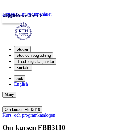
Hoppa till huvudinnehållet
Logga in
Studentwebben
Studier
Stöd och vägledning
IT och digitala tjänster
Kontakt
Sök
English
Meny
Om kursen FBB3110
Kurs- och programkatalogen
Om kursen FBB3110