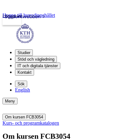
Hoppa till huvudinnehållet
Logga in
Studentwebben
Studier
Stöd och vägledning
IT och digitala tjänster
Kontakt
Sök
English
Meny
Om kursen FCB3054
Kurs- och programkatalogen
Om kursen FCB3054