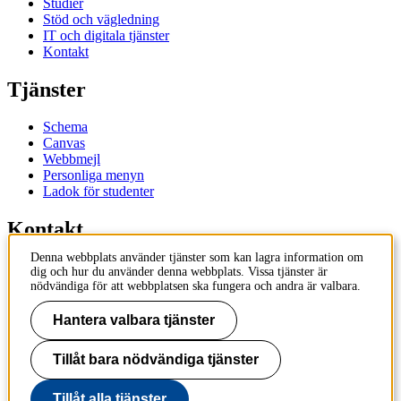
Studier
Stöd och vägledning
IT och digitala tjänster
Kontakt
Tjänster
Schema
Canvas
Webbmejl
Personliga menyn
Ladok för studenter
Kontakt
Denna webbplats använder tjänster som kan lagra information om
Kontakta utbildningsprogram
dig och hur du använder denna webbplats. Vissa tjänster är
Kontakta kurs
nödvändiga för att webbplatsen ska fungera och andra är valbara.
IT-support
KTH Entré
Hantera valbara tjänster
KTH Biblioteket
Tillåt bara nödvändiga tjänster
KTH
100 44 Stockholm
+46 8 790 60 00
Tillåt alla tjänster