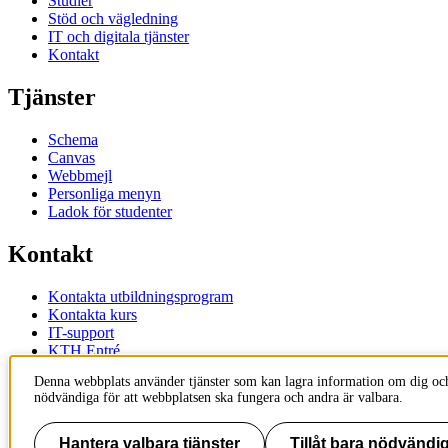
Studier
Stöd och vägledning
IT och digitala tjänster
Kontakt
Tjänster
Schema
Canvas
Webbmejl
Personliga menyn
Ladok för studenter
Kontakt
Kontakta utbildningsprogram
Kontakta kurs
IT-support
KTH Entré
KTH Biblioteket
Denna webbplats använder tjänster som kan lagra information om dig och
nödvändiga för att webbplatsen ska fungera och andra är valbara.
KTH
100 44 Stockholm
+46 8 790 60 00
Hantera valbara tjänster
Tillåt bara nödvändig