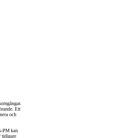
rsomgångar.
rande. Ett
anera och
rs-PM kan
 tidigare