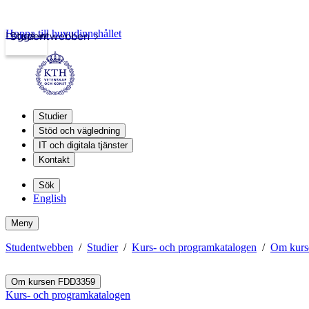
Hoppa till huvudinnehållet
Logga in
Studentwebben
Studier
Stöd och vägledning
IT och digitala tjänster
Kontakt
Sök
English
Meny
Studentwebben
Studier
Kurs- och programkatalogen
Om kur
Om kursen FDD3359
Kurs- och programkatalogen