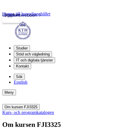
Hoppa till huvudinnehållet
Logga in
Studentwebben
Studier
Stöd och vägledning
IT och digitala tjänster
Kontakt
Sök
English
Meny
Om kursen FJI3325
Kurs- och programkatalogen
Om kursen FJI3325