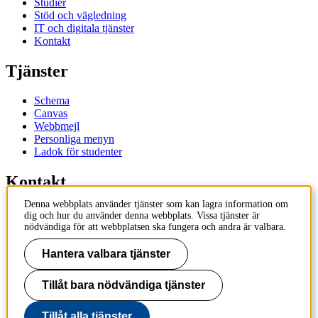
Studier
Stöd och vägledning
IT och digitala tjänster
Kontakt
Tjänster
Schema
Canvas
Webbmejl
Personliga menyn
Ladok för studenter
Kontakt
Denna webbplats använder tjänster som kan lagra information om
Kontakta utbildningsprogram
dig och hur du använder denna webbplats. Vissa tjänster är
Kontakta kurs
nödvändiga för att webbplatsen ska fungera och andra är valbara.
IT-support
KTH Entré
Hantera valbara tjänster
KTH Biblioteket
Tillåt bara nödvändiga tjänster
KTH
100 44 Stockholm
+46 8 790 60 00
Tillåt alla tjänster