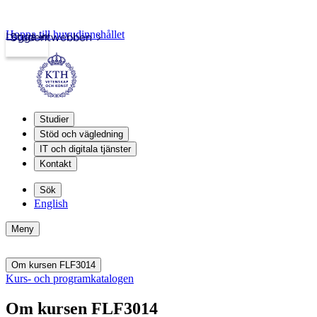
Hoppa till huvudinnehållet
Logga in
Studentwebben
Studier
Stöd och vägledning
IT och digitala tjänster
Kontakt
Sök
English
Meny
Om kursen FLF3014
Kurs- och programkatalogen
Om kursen FLF3014