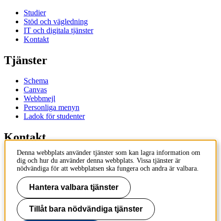
Studier
Stöd och vägledning
IT och digitala tjänster
Kontakt
Tjänster
Schema
Canvas
Webbmejl
Personliga menyn
Ladok för studenter
Kontakt
Denna webbplats använder tjänster som kan lagra information om
Kontakta utbildningsprogram
dig och hur du använder denna webbplats. Vissa tjänster är
Kontakta kurs
nödvändiga för att webbplatsen ska fungera och andra är valbara.
IT-support
KTH Entré
Hantera valbara tjänster
KTH Biblioteket
Tillåt bara nödvändiga tjänster
KTH
100 44 Stockholm