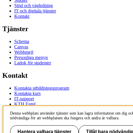
Studier
Stöd och vägledning
IT och digitala tjänster
Kontakt
Tjänster
Schema
Canvas
Webbmejl
Personliga menyn
Ladok för studenter
Kontakt
Kontakta utbildningsprogram
Kontakta kurs
IT-support
KTH Entré
KTH Biblioteket
Denna webbplats använder tjänster som kan lagra information om dig och
nödvändiga för att webbplatsen ska fungera och andra är valbara.
KTH
100 44 Stockholm
+46 8 790 60 00
Hantera valbara tjänster
Tillåt bara nödvändig