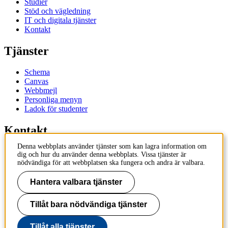
Studier
Stöd och vägledning
IT och digitala tjänster
Kontakt
Tjänster
Schema
Canvas
Webbmejl
Personliga menyn
Ladok för studenter
Kontakt
Denna webbplats använder tjänster som kan lagra information om
Kontakta utbildningsprogram
dig och hur du använder denna webbplats. Vissa tjänster är
Kontakta kurs
nödvändiga för att webbplatsen ska fungera och andra är valbara.
IT-support
KTH Entré
Hantera valbara tjänster
KTH Biblioteket
Tillåt bara nödvändiga tjänster
KTH
100 44 Stockholm
+46 8 790 60 00
Tillåt alla tjänster