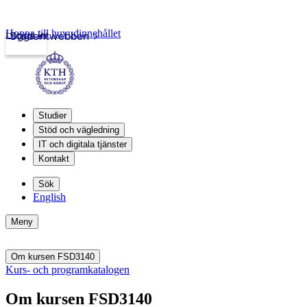
Hoppa till huvudinnehållet
Logga in
Studentwebben
Studier
Stöd och vägledning
IT och digitala tjänster
Kontakt
Sök
English
Meny
Om kursen FSD3140
Kurs- och programkatalogen
Om kursen FSD3140