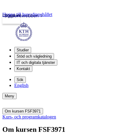
Hoppa till huvudinnehållet
Logga in
Studentwebben
Studier
Stöd och vägledning
IT och digitala tjänster
Kontakt
Sök
English
Meny
Om kursen FSF3971
Kurs- och programkatalogen
Om kursen FSF3971