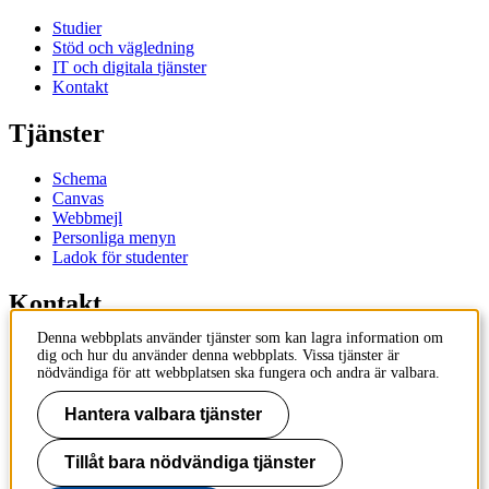
Studier
Stöd och vägledning
IT och digitala tjänster
Kontakt
Tjänster
Schema
Canvas
Webbmejl
Personliga menyn
Ladok för studenter
Kontakt
Denna webbplats använder tjänster som kan lagra information om
Kontakta utbildningsprogram
dig och hur du använder denna webbplats. Vissa tjänster är
Kontakta kurs
nödvändiga för att webbplatsen ska fungera och andra är valbara.
IT-support
KTH Entré
Hantera valbara tjänster
KTH Biblioteket
Tillåt bara nödvändiga tjänster
KTH
100 44 Stockholm