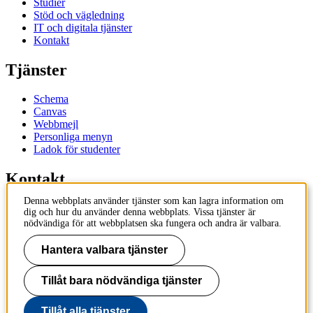
Studier
Stöd och vägledning
IT och digitala tjänster
Kontakt
Tjänster
Schema
Canvas
Webbmejl
Personliga menyn
Ladok för studenter
Kontakt
Denna webbplats använder tjänster som kan lagra information om
Kontakta utbildningsprogram
dig och hur du använder denna webbplats. Vissa tjänster är
Kontakta kurs
nödvändiga för att webbplatsen ska fungera och andra är valbara.
IT-support
KTH Entré
Hantera valbara tjänster
KTH Biblioteket
Tillåt bara nödvändiga tjänster
KTH
100 44 Stockholm
+46 8 790 60 00
Tillåt alla tjänster