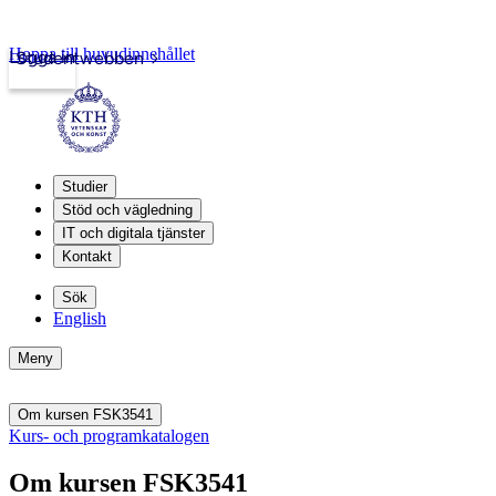
Hoppa till huvudinnehållet
Logga in
Studentwebben
Studier
Stöd och vägledning
IT och digitala tjänster
Kontakt
Sök
English
Meny
Om kursen FSK3541
Kurs- och programkatalogen
Om kursen FSK3541