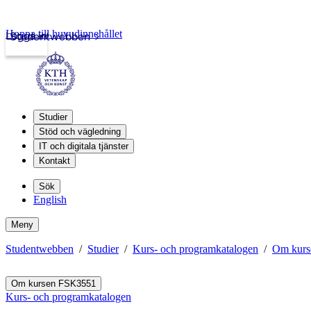
Hoppa till huvudinnehållet
Logga in
Studentwebben
Studier
Stöd och vägledning
IT och digitala tjänster
Kontakt
Sök
English
Meny
Studentwebben
Studier
Kurs- och programkatalogen
Om kurs
Om kursen FSK3551
Kurs- och programkatalogen