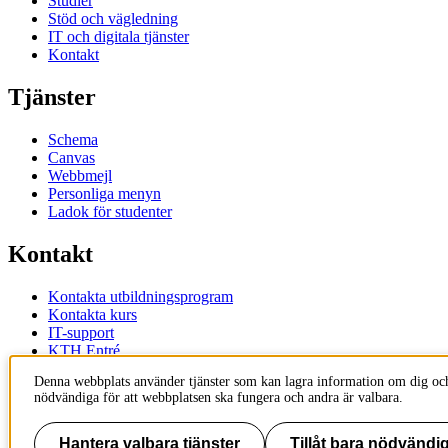
Studier
Stöd och vägledning
IT och digitala tjänster
Kontakt
Tjänster
Schema
Canvas
Webbmejl
Personliga menyn
Ladok för studenter
Kontakt
Kontakta utbildningsprogram
Kontakta kurs
IT-support
KTH Entré
KTH Biblioteket
Denna webbplats använder tjänster som kan lagra information om dig och
nödvändiga för att webbplatsen ska fungera och andra är valbara.
KTH
100 44 Stockholm
+46 8 790 60 00
Hantera valbara tjänster
Tillåt bara nödvändig