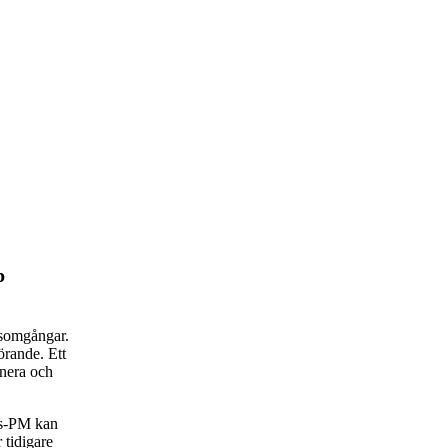
p
rsomgångar.
rande. Ett
anera och
rs-PM kan
 tidigare