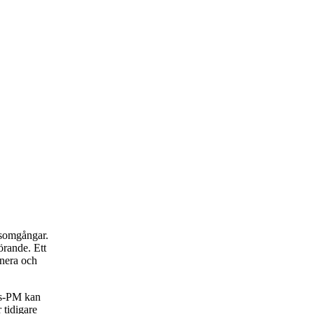
rsomgångar.
rande. Ett
anera och
rs-PM kan
 tidigare