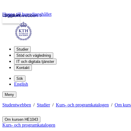
Hoppa till huvudinnehållet
Logga in
Studentwebben
Studier
Stöd och vägledning
IT och digitala tjänster
Kontakt
Sök
English
Meny
Studentwebben
Studier
Kurs- och programkatalogen
Om kurs
Om kursen HE1043
Kurs- och programkatalogen